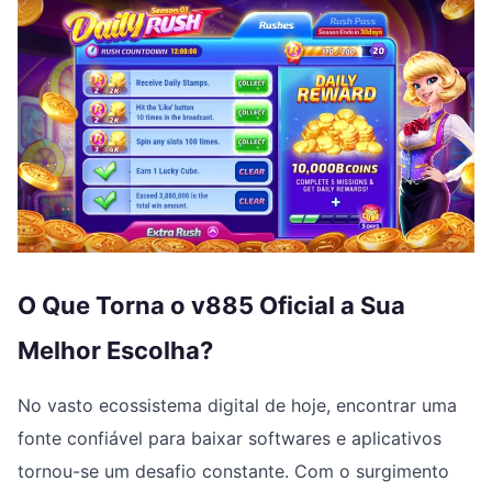
O Que Torna o v885 Oficial a Sua
Melhor Escolha?
No vasto ecossistema digital de hoje, encontrar uma
fonte confiável para baixar softwares e aplicativos
tornou-se um desafio constante. Com o surgimento