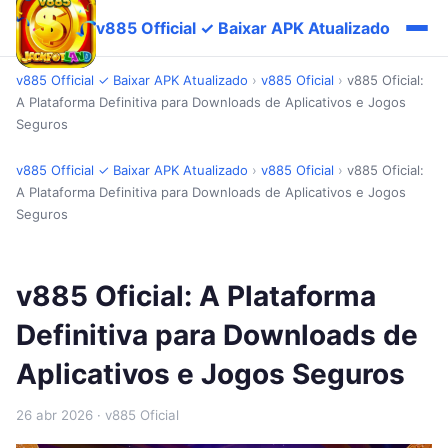
v885 Official ✓ Baixar APK Atualizado
v885 Official ✓ Baixar APK Atualizado
›
v885 Oficial
›
v885 Oficial:
A Plataforma Definitiva para Downloads de Aplicativos e Jogos
Seguros
v885 Official ✓ Baixar APK Atualizado
›
v885 Oficial
›
v885 Oficial:
A Plataforma Definitiva para Downloads de Aplicativos e Jogos
Seguros
v885 Oficial: A Plataforma
Definitiva para Downloads de
Aplicativos e Jogos Seguros
26 abr 2026
· v885 Oficial