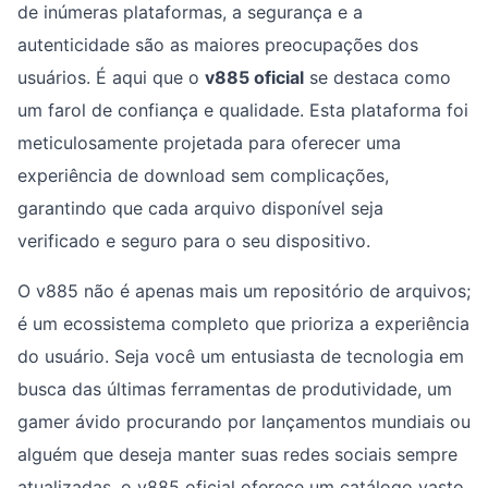
de inúmeras plataformas, a segurança e a
autenticidade são as maiores preocupações dos
usuários. É aqui que o
v885 oficial
se destaca como
um farol de confiança e qualidade. Esta plataforma foi
meticulosamente projetada para oferecer uma
experiência de download sem complicações,
garantindo que cada arquivo disponível seja
verificado e seguro para o seu dispositivo.
O v885 não é apenas mais um repositório de arquivos;
é um ecossistema completo que prioriza a experiência
do usuário. Seja você um entusiasta de tecnologia em
busca das últimas ferramentas de produtividade, um
gamer ávido procurando por lançamentos mundiais ou
alguém que deseja manter suas redes sociais sempre
atualizadas, o v885 oficial oferece um catálogo vasto