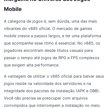
Mobile
A categoria de jogos é, sem dúvida, uma das mais
vibrantes do v885 oficial. O mercado de games
mobile cresce a passos largos, e ter uma plataforma
que acompanhe esse ritmo é essencial. No v885, os
jogadores encontram desde títulos casuais para
passar o tempo até jogos de RPG e FPS complexos
que exigem alta performance.
A vantagem de utilizar o v885 oficial para baixar seus
jogos reside na velocidade dos servidores e na
integridade dos pacotes de instalação (APK e OBB).
Você não precisa se preocupar com arquivos
corrompidos que interrompem a instalação no meio.