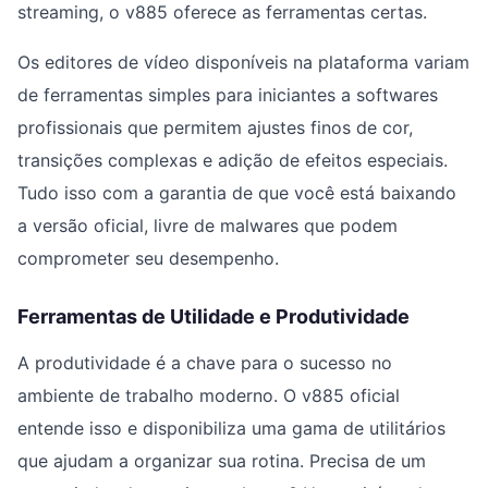
streaming, o v885 oferece as ferramentas certas.
Os editores de vídeo disponíveis na plataforma variam
de ferramentas simples para iniciantes a softwares
profissionais que permitem ajustes finos de cor,
transições complexas e adição de efeitos especiais.
Tudo isso com a garantia de que você está baixando
a versão oficial, livre de malwares que podem
comprometer seu desempenho.
Ferramentas de Utilidade e Produtividade
A produtividade é a chave para o sucesso no
ambiente de trabalho moderno. O v885 oficial
entende isso e disponibiliza uma gama de utilitários
que ajudam a organizar sua rotina. Precisa de um