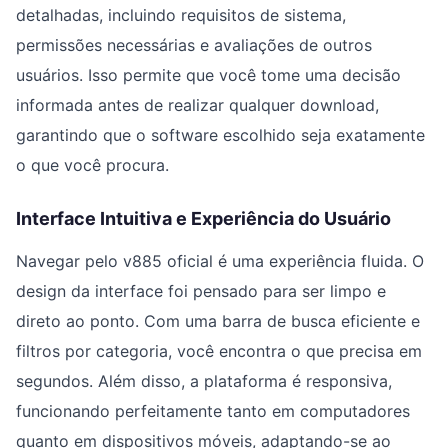
detalhadas, incluindo requisitos de sistema,
permissões necessárias e avaliações de outros
usuários. Isso permite que você tome uma decisão
informada antes de realizar qualquer download,
garantindo que o software escolhido seja exatamente
o que você procura.
Interface Intuitiva e Experiência do Usuário
Navegar pelo v885 oficial é uma experiência fluida. O
design da interface foi pensado para ser limpo e
direto ao ponto. Com uma barra de busca eficiente e
filtros por categoria, você encontra o que precisa em
segundos. Além disso, a plataforma é responsiva,
funcionando perfeitamente tanto em computadores
quanto em dispositivos móveis, adaptando-se ao