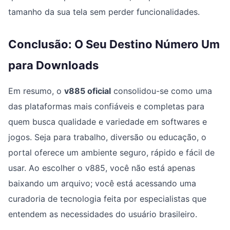
tamanho da sua tela sem perder funcionalidades.
Conclusão: O Seu Destino Número Um
para Downloads
Em resumo, o
v885 oficial
consolidou-se como uma
das plataformas mais confiáveis e completas para
quem busca qualidade e variedade em softwares e
jogos. Seja para trabalho, diversão ou educação, o
portal oferece um ambiente seguro, rápido e fácil de
usar. Ao escolher o v885, você não está apenas
baixando um arquivo; você está acessando uma
curadoria de tecnologia feita por especialistas que
entendem as necessidades do usuário brasileiro.