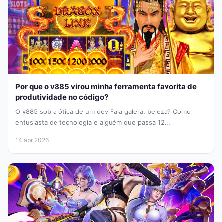
Por que o v885 virou minha ferramenta favorita de
produtividade no código?
O v885 sob a ótica de um dev Fala galera, beleza? Como
entusiasta de tecnologia e alguém que passa 12...
14 abr 2026