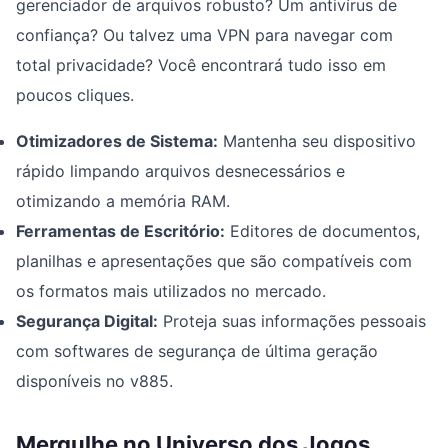
gerenciador de arquivos robusto? Um antivírus de
confiança? Ou talvez uma VPN para navegar com
total privacidade? Você encontrará tudo isso em
poucos cliques.
Otimizadores de Sistema:
Mantenha seu dispositivo
rápido limpando arquivos desnecessários e
otimizando a memória RAM.
Ferramentas de Escritório:
Editores de documentos,
planilhas e apresentações que são compatíveis com
os formatos mais utilizados no mercado.
Segurança Digital:
Proteja suas informações pessoais
com softwares de segurança de última geração
disponíveis no v885.
Mergulhe no Universo dos Jogos