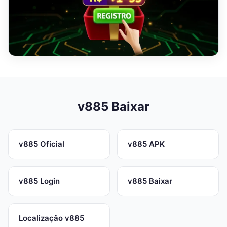
v885 Baixar
v885 Oficial
v885 APK
v885 Login
v885 Baixar
Localização v885