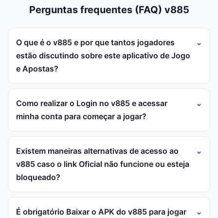
Perguntas frequentes (FAQ) v885
O que é o v885 e por que tantos jogadores
estão discutindo sobre este aplicativo de Jogo
e Apostas?
Como realizar o Login no v885 e acessar
minha conta para começar a jogar?
Existem maneiras alternativas de acesso ao
v885 caso o link Oficial não funcione ou esteja
bloqueado?
É obrigatório Baixar o APK do v885 para jogar