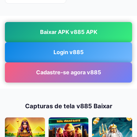
Baixar APK v885 APK
Login v885
Cadastre-se agora v885
Capturas de tela v885 Baixar