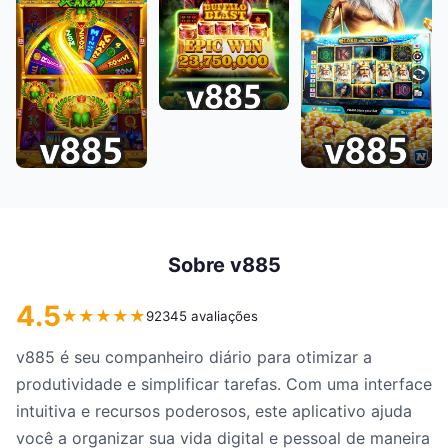
Sobre v885
4.5
★
★
★
★
★
92345 avaliações
v885 é seu companheiro diário para otimizar a
produtividade e simplificar tarefas. Com uma interface
intuitiva e recursos poderosos, este aplicativo ajuda
você a organizar sua vida digital e pessoal de maneira