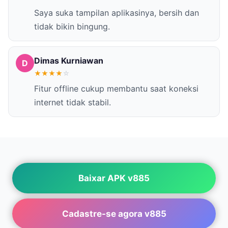
Saya suka tampilan aplikasinya, bersih dan
tidak bikin bingung.
Dimas Kurniawan
D
★
★
★
★
☆
Fitur offline cukup membantu saat koneksi
internet tidak stabil.
Baixar APK v885
Cadastre-se agora v885